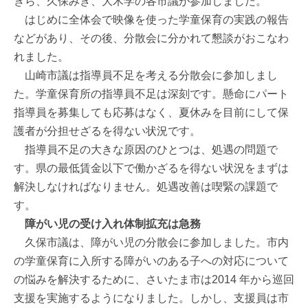
きら、久保みき、大木学の各市議が参加しました。
はじめに全体会で映像を使った学童保育の実践の報告
などがあり、その後、分散会に分かれて懇談がおこなわ
れました。
山崎市議は指導員不足を考える分散会に参加しまし
た。学童保育所の指導員不足は深刻です。懸命にパート
指導員を募集しても応募はなく、夏休みを目前にして保
護者が分担せざるを得ない状況です。
指導員不足の大きな原因のひとつは、処遇の問題で
す。県の最低賃金以下で働かざるを得ない状況をまずは
解決しなければなりません。処遇改善は喫緊の課題で
す。
障がい児の受け入れ体制拡充は急務
久保市議は、障がい児の分散会に参加しました。市内
の学童保育に入所する障がいのある子への対応について
の悩みを解決するために、さいたま市は2014 年から巡回
支援を実施するようになりました。しかし、支援員は市