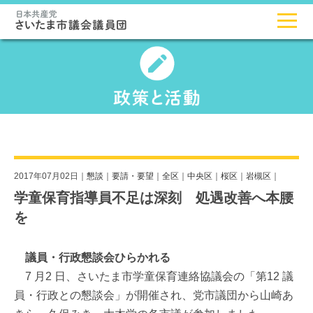
2017年07月02日｜
懇談
｜
要請・要望
｜
全区
｜
中央区
｜
桜区
｜
岩槻区
｜
学童保育指導員不足は深刻 処遇改善へ本腰
を
議員・行政懇談会ひらかれる
7 月2 日、さいたま市学童保育連絡協議会の「第12 議
員・行政との懇談会」が開催され、党市議団から山崎あ