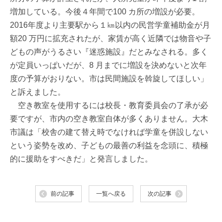
増加している。今後４年間で100 カ所の増設が必要。
2016年度より主要駅から１㎞以内の民営学童補助金が月
額20 万円に拡充されたが、家賃が高く近隣では物音や子
どもの声がうるさい『迷惑施設』だとみなされる。多く
が定員いっぱいだが、8 月までに増設を決めないと次年
度の予算がおりない。市は民間施設を斡旋してほしい」
と訴えました。
空き教室を使用するには校長・教育委員会の了承が必
要ですが、市内の空き教室自体が多くありません。大木
市議は「校舎の建て替え時でなければ学童を併設しない
という姿勢を改め、子どもの最善の利益を念頭に、積極
的に援助をすべきだ」と発言しました。
前の記事
一覧へ戻る
次の記事