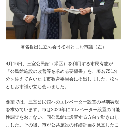
署名提出に立ち会う松村としお市議（左）
4月16日、三室公民館（緑区）を利用する市民有志が
「公民館施設の改善等を求める要望書」を、署名751名
分を添えてさいたま市教育委員会に提出しました。松村
としお市議が立ち会いました。
要望では、三室公民館へのエレベーター設置の早期実現
を求めています。市は2023年にエレベーター設置の可能
性調査をおこない、同公民館に設置する方向で動き出し
ました。その後、市が公共施設の修繕計画を見直したこ