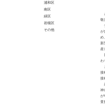
浦和区
南区
さ
緑区
敬
岩槻区
デ
その他
が
め
新
産
日
わ
ま
接
接
兵
神
が
査