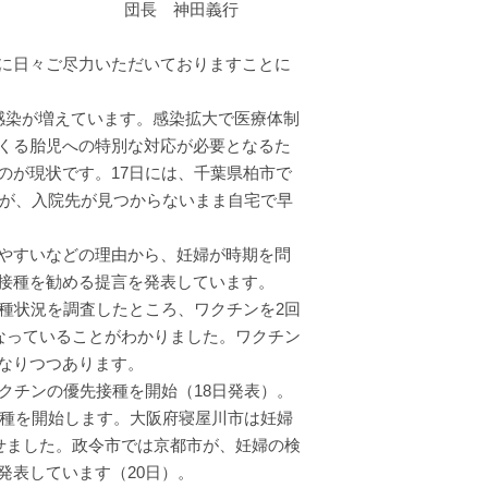
田義行
に日々ご尽力いただいておりますことに
感染が増えています。感染拡大で医療体制
くる胎児への特別な対応が必要となるた
のが現状です。17日には、千葉県柏市で
性が、入院先が見つからないまま自宅で早
やすいなどの理由から、妊婦が時期を問
接種を勧める提言を発表しています。
種状況を調査したところ、ワクチンを2回
なっていることがわかりました。ワクチン
なりつつあります。
クチンの優先接種を開始（18日発表）。
接種を開始します。大阪府寝屋川市は妊婦
せました。政令市では京都市が、妊婦の検
発表しています（20日）。