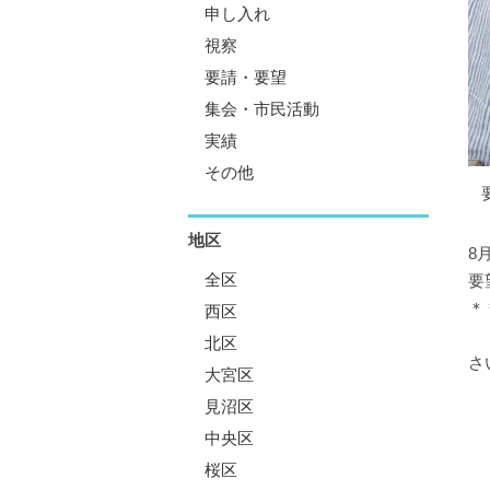
申し入れ
視察
要請・要望
集会・市民活動
実績
その他
地区
8
全区
要
＊
西区
北区
さ
大宮区
見沼区
中央区
桜区