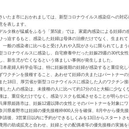
団長 神
いたま市におかれましては、新型コロナウイルス感染症への対応
意を表します。
ルタ株が猛威をふるう「第5波」では、家庭内感染による妊婦の
ひっ迫するもと、感染した妊婦は母体の治療だけでなく、生まれて
、一般の感染者に比べると受け入れや入院がさらに限られてしまう
型コロナウイルスに感染し、自宅療養中だった妊娠29週の30代女
し、新生児が亡くなるという痛ましい事例が発生しました。
本産婦人科学会等は、特に妊娠後期の妊婦が感染すると重症化し
ずワクチンを接種すること、あわせて妊婦の夫またはパートナーの
た18日、厚労省が新型コロナウイルスに感染した人のワクチン接
種した人の感染は、未接種の人に比べて約17分の1と大幅に少なく
種は、重症化だけでなく、感染リスクも低減させることが明らかに
庫県姫路市は、妊娠12週以降の女性とそのパートナーを対象にワ
奈川県秦野市は妊婦の優先接種枠800人分を確保、8月中から優先
申請後、3営業日以内に予約ができるしくみを13日からスタートさ
費用の助成拡充と合わせ、妊婦とその配偶者等の優先接種の実施を