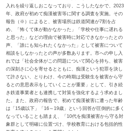
入れを繰り返しおこなっており、こうしたなかで、2023
年、政府が初めて痴漢被害等に関する調査を実施。その
報告（※）によると、被害場所は鉄道関連が7割を占
め、「怖くて体が動かなかった」「学校や仕事に遅れる
と思った」などの理由で被害時に対応できなかったとの
声、「誰にも知られたくなかった」として被害について
相談をしなかったとの声が多数あります。市への申し入
れでは「社会全体がこの問題について関心を持ち、被害
の深刻さに心を寄せるとともに、痴漢という犯罪を決し
て許さない、とりわけ、今の時期は受験生を被害から守
るとの意思表示をしていくことが重要」として、引き続
き鉄道事業者とも連携して対策を強化するよう求めまし
た。また、政府の報告で、初めて痴漢被害に遭った年齢
は「15歳以下」「16～19歳」という回答が圧倒的に多く
なっていることも踏まえ、「10代を痴漢被害から守る対
象群として明確に位置づけ、学校教育における包括的性