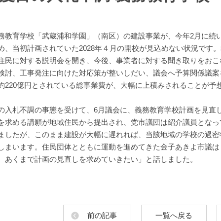
務教育学校「武蔵浦和学園」（南区）の建設事業が、今年2月に続
め、当初計画されていた2028年４月の開校が見込めない状況です。
住民に対する説明会を開き、今後、事業者に対する聞き取りをおこ
検討、工事発注に向けた対応策が整いしだい、議会へ予算関係議案
約220億円とされている総事業費が、大幅に上積みされることが予
の入札不調の事態を受けて、6月議会に、義務教育学校計画を見直
を求める請願が地域住民から提出され、党市議団は紹介議員となっ
ましたが、このまま建設が大幅に遅れれば、当該地域の学校の過密
しまいます。住民団体とともに運動を進めてきた金子あきよ市議は
、あくまで計画の見直しを求めていきたい」と話しました。
前の記事
一覧へ戻る