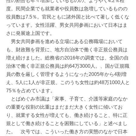
性の割合も年々増加しているものの、ようやく4.2％程
度。民間企業でも就業者や役員数は急増しているものの
役員数は7.5％。官民ともに諸外国と比べて著しく低くな
っています。女性活躍、男女共同参画において日本はま
さに発展途上国です。
男女共同参画を進める立場にある公務職場において
も、財政難を背景に、地方自治体で働く非正規公務員は
増え続けました。総務省の2016年の調査では、全国の自
治体で働く非正規公務員は約64万3000人。、国が正規職
員の数を厳しく管理するようになった2005年から4割増
え、5人に1人が非正規、このうち女性は約48万1000人と
75％を占めています。
とばめぐみ市議は「家事、子育て、介護等家庭のなか
の重要な役割の比重はまだまだ大きく女性に傾いてお
り、就業する女性が増えても、働き続けること、特に正
規として働き続けることを困難にしている」と述べまし
た。 次号では、こういった働き方の実態のなかで日本