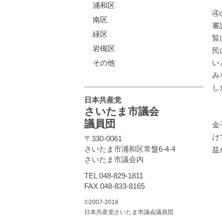
浦和区
④
南区
審
緑区
覧
岩槻区
民
その他
い
み
し
日本共産党
さいたま市議会
議員団
金
け
〒330-0061
さいたま市浦和区常盤6-4-4
益
さいたま市議会内
TEL 048-829-1811
FAX 048-833-8165
©2007-2018
日本共産党さいたま市議会議員団