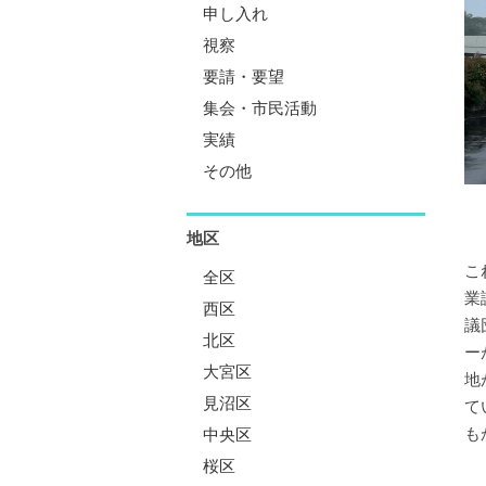
申し入れ
視察
要請・要望
集会・市民活動
実績
その他
地区
こ
全区
業
西区
議
北区
ー
大宮区
地
見沼区
て
も
中央区
桜区