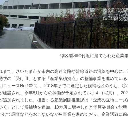
緑区浦和IC付近に建てられた産業
れまで、さいたま市が市内の高速道路や幹線道路の沿線を中心に、
誘致の「受け皿」とする「産業集積拠点」の整備事業を進めている
団ニュースNo.1024）。2018年までに選定した候補地区のうち、
が建設され、今年8月からの稼働が予定されています（写真）。202
が追加されました。担当する産業展開推進課は「企業の立地ニーズ
いく」として候補地を追加、10カ所に増やしたと予算委員会で説明
かけて調査などをおこないながら事業を進めており、企業誘致に前