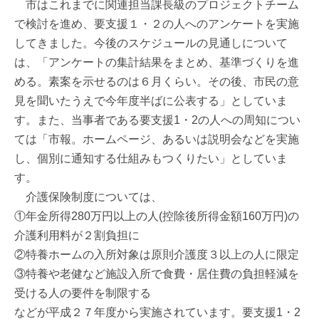
市はこれまでに関連担当課長級のプロジェクトチーム
で検討を進め、要支援１・２の人へのアンケートを実施
してきました。今後のスケジュールの見通しについて
は、「アンケートの集計結果をまとめ、基準づくりを進
める。素案を示せるのは６月くらい。その後、市民の意
見を聞いたうえで今年度半ばに公表する」としていま
す。また、当事者である要支援1・2の人への周知につい
ては「市報。ホームページ、あるいは説明会などを実施
し、個別に通知する仕組みもつくりたい」としていま
す。
介護保険制度については、
①年金所得280万円以上の人(控除後所得金額160万円)の
介護利用料が２割負担に
②特養ホームの入所対象は原則介護度３以上の人に限定
③特養や老健など施設入所で食費・居住費の負担軽減を
受ける人の要件を制限する
などが平成２７年度から実施されています。要支援1・2