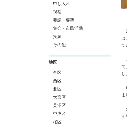
申し入れ
視察
要請・要望
集会・市民活動
1
実績
は
その他
て
さ
地区
て
全区
し
西区
遺
北区
ま
大宮区
見沼区
大
中央区
そ
桜区