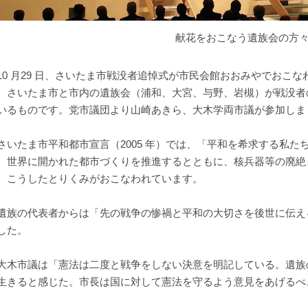
献花をおこなう遺族会の方
0 月29 日、さいたま市戦没者追悼式が市民会館おおみやでおこなわ
、さいたま市と市内の遺族会（浦和、大宮、与野、岩槻）が戦没者
いるものです。党市議団より山崎あきら、大木学両市議が参加しま
いたま市平和都市宣言（2005 年）では、「平和を希求する私た
、世界に開かれた都市づくりを推進するとともに、核兵器等の廃絶
、こうしたとりくみがおこなわれています。
族の代表者からは「先の戦争の惨禍と平和の大切さを後世に伝え
した。
木市議は「憲法は二度と戦争をしない決意を明記している。遺族
生きると感じた。市長は国に対して憲法を守るよう意見をあげるべ