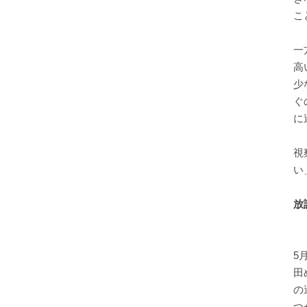
こ
一
高
少
ぐ
に
視
い
放
5
田
の
つ