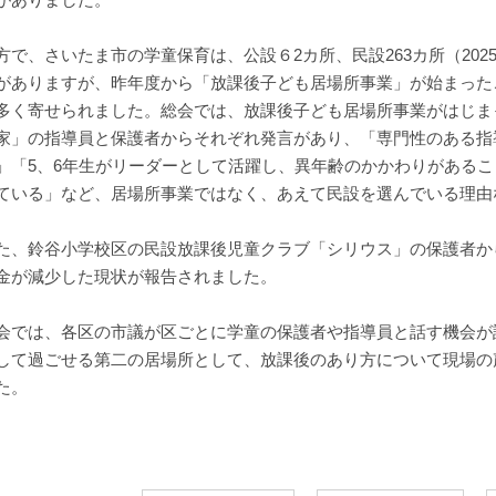
方で、さいたま市の学童保育は、公設６2カ所、民設263カ所（20
がありますが、昨年度から「放課後子ども居場所事業」が始まった
多く寄せられました。総会では、放課後子ども居場所事業がはじま
家」の指導員と保護者からそれぞれ発言があり、「専門性のある指
」「5、6年生がリーダーとして活躍し、異年齢のかかわりがある
ている」など、居場所事業ではなく、あえて民設を選んでいる理由
た、鈴谷小学校区の民設放課後児童クラブ「シリウス」の保護者か
金が減少した現状が報告されました。
会では、各区の市議が区ごとに学童の保護者や指導員と話す機会が
して過ごせる第二の居場所として、放課後のあり方について現場の
た。