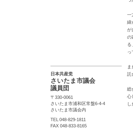
一
緯
が
の
る
っ
ま
日本共産党
託
さいたま市議会
議員団
総
心
〒330-0061
さいたま市浦和区常盤6-4-4
し
さいたま市議会内
TEL 048-829-1811
FAX 048-833-8165