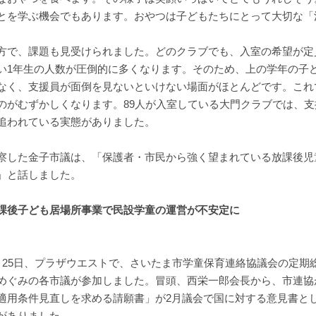
とを学ぶ機会でもあります。おやつは子どもたちにとって大切な「
方で、課題も見受けられました。どのクラブでも、入室の希望が定
い1年生の人数が圧倒的に多くなります。そのため、上の学年の子
なく、支援員が面倒を見ないといけない場面がほとんどです。これ
のがむずかしくなります。89人が入室している大門クラブでは、
追われている実態がありました。
察した金子市議は、「保護者・市民から強く望まれている放課後児
」と話しました。
課後子ども居場所事業で民設学童の運営が不安定に
月25日、プラザウエストで、さいたま市学童保育連絡協議会の定期
めぐみの各市議が参加しました。冒頭、西栄一郎会長から、市連協
適用条件見直しを求める請願書」が2月議会で国に対する意見書と
がありました。