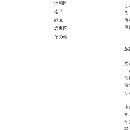
浦和区
と
南区
る
市
緑区
保
岩槻区
その他
放
党
「
信
所
う
本
す
か
設