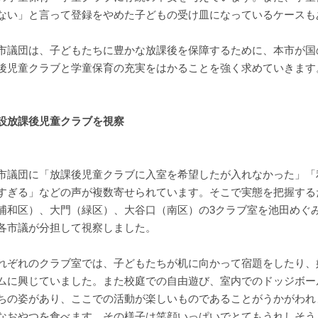
ない」と言って登録をやめた子どもの受け皿になっているケースも
市議団は、子どもたちに豊かな放課後を保障するために、本市が国
後児童クラブと学童保育の充実をはかることを強く求めていきます
設放課後児童クラブを視察
市議団に「放課後児童クラブに入室を希望したが入れなかった」「
すぎる」などの声が複数寄せられています。そこで実態を把握するた
浦和区）、大門（緑区）、大谷口（南区）の3クラブ室を池田めぐ
各市議が分担して視察しました。
れぞれのクラブ室では、子どもたちが机に向かって宿題をしたり、
ムに興じていました。また校庭での自由遊び、室内でのドッジボー
ちの姿があり、ここでの活動が楽しいものであることがうかがわれ
なおやつを食べます。その様子は笑顔いっぱいでとてもうれしそう