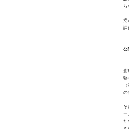
ら
党
課
公
党
狭
（
の
そ
ー
た
き