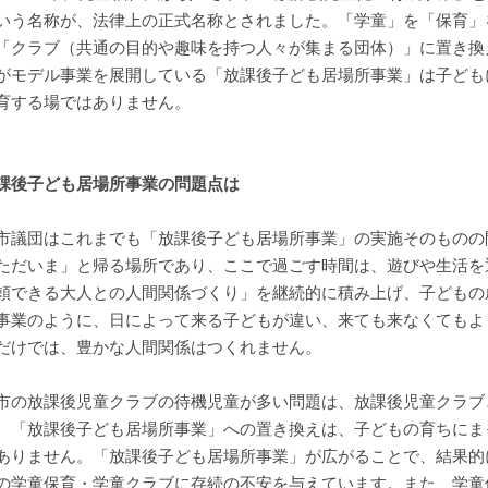
いう名称が、法律上の正式名称とされました。「学童」を「保育」
「クラブ（共通の目的や趣味を持つ人々が集まる団体）」に置き換
がモデル事業を展開している「放課後子ども居場所事業」は子ども
育する場ではありません。
課後子ども居場所事業の問題点は
市議団はこれまでも「放課後子ども居場所事業」の実施そのものの
ただいま」と帰る場所であり、ここで過ごす時間は、遊びや生活を
頼できる大人との人間関係づくり」を継続的に積み上げ、子どもの
事業のように、日によって来る子どもが違い、来ても来なくてもよ
だけでは、豊かな人間関係はつくれません。
市の放課後児童クラブの待機児童が多い問題は、放課後児童クラブ
。「放課後子ども居場所事業」への置き換えは、子どもの育ちにま
ありません。「放課後子ども居場所事業」が広がることで、結果的
の学童保育・学童クラブに存続の不安を与えています。また、学童