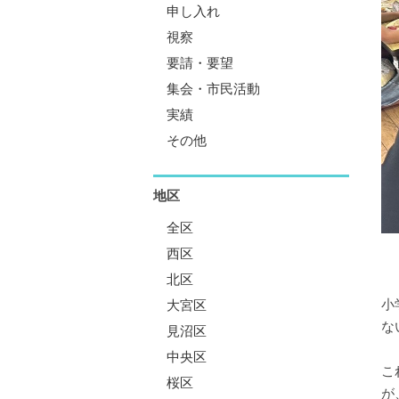
申し入れ
視察
要請・要望
集会・市民活動
実績
その他
地区
全区
西区
北区
小
大宮区
な
見沼区
中央区
こ
桜区
が