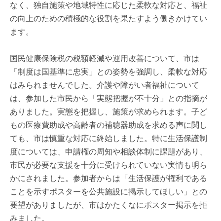
なく、独自施策や地域特性に応じた柔軟な対応と、福祉
の向上のための積極的な役割を果たすよう働きかけてい
ます。
国民健康保険税の税額軽減や運用改善について、市は
「制度は国基準に忠実」との姿勢を強調し、柔軟な対応
はみられませんでした。介護や障がい者福祉について
は、参加した市民から「実態把握が不十分」との指摘が
ありました。実態を把握し、施策が求められます。子ど
もの医療費助成や高齢者の補聴器助成を求める声に関し
ても、市は慎重な対応に終始しました。特に生活保護制
度については、申請権の周知や相談体制に課題があり、
市民が必要な支援を十分に受けられていない実情も明ら
かにされました。参加者からは「生活保護が権利である
ことを示すポスターを公共施設に掲示してほしい」との
要望がありましたが、市はかたくなにポスター掲示を拒
みました。