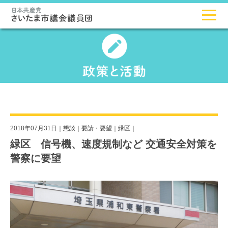
2018年07月31日｜
懇談
｜
要請・要望
｜
緑区
｜
緑区 信号機、速度規制など 交通安全対策を
警察に要望