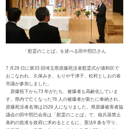
「慰霊のことば」を述べる田中熙巳さん
7 月29 日に第33 回埼玉県原爆死没者慰霊式が浦和区で
おこなわれ、久保みき、もりや千津子、松村としおの各
市議が参加しました。
原爆投下から73 年がたち、被爆者も高齢化していま
す。県内で亡くなった76 人の被爆者が新たに奉納され、
原爆死没者名簿は1529 人になりました。県原爆被害者協
議会の田中熙巳会長は「慰霊のことば」で、核兵器禁止
条約の批准を政府に求めるとともに、憲法9 条を守り、