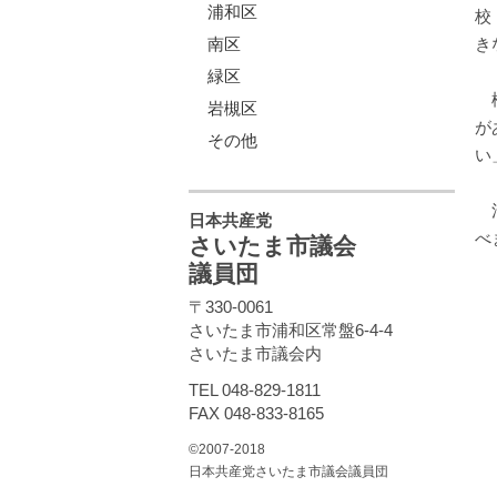
浦和区
校
南区
き
緑区
松
岩槻区
が
その他
い
清
日本共産党
べ
さいたま市議会
議員団
〒330-0061
さいたま市浦和区常盤6-4-4
さいたま市議会内
TEL 048-829-1811
FAX 048-833-8165
©2007-2018
日本共産党さいたま市議会議員団