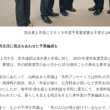
清水勇人市長に２０１９年度予算要望書を手渡す山
民生活に視点をあわせた予算編成を
1 月9 日、党市議団は清水勇人市長に対し、2019 年度市政運営
。要望は、市の財政運営のあり方から10 行政区ごとの身近な要求ま
出にあたって、山崎あきら市議は「市民アンケートでは60% の
・国保料の負担、収入・年金が減り、公共料金が高いなど市民生活
かにしたが、毎年50 億を超える純利益を市民に還元して、水道料
められている。暮らしを支える視点をすえた来年度の予算編成をお
た、もりや千津子市議は、「市の人口が増え続けているなかで、