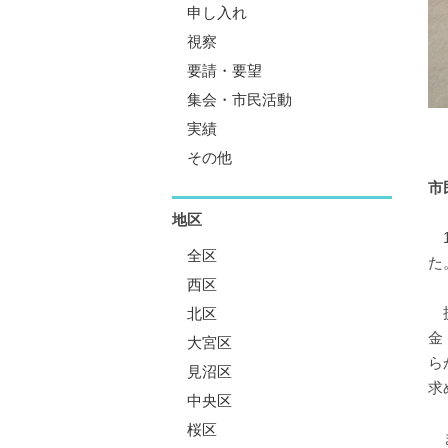
申し入れ
視察
要請・要望
集会・市民活動
実績
その他
市
地区
1
全区
た
西区
提
北区
金
大宮区
ら
見沼区
求
中央区
桜区
ま