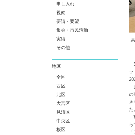
申し入れ
視察
要請・要望
集会・市民活動
実績
県
その他
5
地区
ッ
全区
2
西区
党
の
北区
き
大宮区
た
見沼区
市
中央区
ら
桜区
「