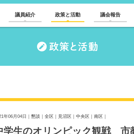
議員紹介
政策と活動
議会報告
021年06月04日｜
懇談
｜
全区
｜
見沼区
｜
中央区
｜
南区
｜
中学生のオリンピック観戦 市