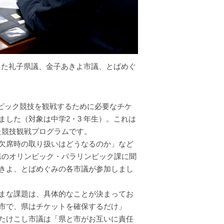
した礼子県議、金子あきよ市議、とばめぐ
ピック競技を観戦するために必要なチケ
した（対象は中学2・3 年生）。これは
た競技観戦プログラムです。
欠席時の取り扱いはどうなるのか」など
玉県のオリンピック・パラリンピック課に聞
きよ、とばめぐみの各市議が参加しまし
まな課題は、具体的なことが決まってお
市で、県はチケットを確保するだけ」
たけこし市議は「県と市がお互いに責任