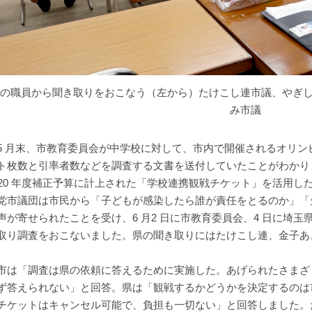
の職員から聞き取りをおこなう（左から）たけこし連市議、やぎ
み市議
 月末、市教育委員会が中学校に対して、市内で開催されるオリン
ト枚数と引率者数などを調査する文書を送付していたことがわかりま
020 年度補正予算に計上された「学校連携観戦チケット」を活用し
市議団は市民から「子どもが感染したら誰が責任をとるのか」「
声が寄せられたことを受け、6 月2 日に市教育委員会、4 日に埼
取り調査をおこないました。県の聞き取りにはたけこし連、金子あ
。
は「調査は県の依頼に答えるために実施した。あげられたさまざ
ず答えられない」と回答。県は「観戦するかどうかを決定するのは
チケットはキャンセル可能で、負担も一切ない」と回答しました。