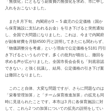
「無償化」にともなう副食費の無償化を求め、市に申し
入れをおこないました。
また8 月下旬、内閣府が3 ～ 5 歳児の公定価格（国か
ら保育施設に支払われるお金）を引き下げると突然通知
し、全国で大問題になりました。これは、今まで内閣府
が副食材費を月額4500 円と説明してきたにも関わらず、
「物価調整分を考慮」という理由で公定価格を5181 円引
き下げるというものです。多くの批判が噴出し、撤回を
求める声が広がりました。全国市長会会長も「到底容認
できない」と強く抗議し、結局、公定価格の引き下げ案
は撤回となりました。
このこと自体、大変な問題ですが、さらに問題なのは
「栄養管理加算」と「チーム保育推進加算」の拡充も同
時に見送られたことです。本市は3 月に各保育施設に対
して、これら2 つの加算についての拡充の説明をしてい