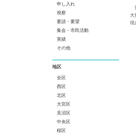
申し入れ
要
視察
大
要請・要望
現
集会・市民活動
実績
その他
地区
全区
西区
北区
大宮区
見沼区
中央区
桜区