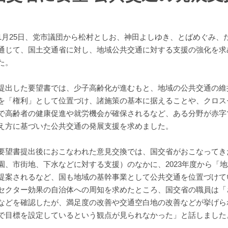
月25日、党市議団から松村としお、神田よしゆき、とばめぐみ、
通じて、国土交通省に対し、地域公共交通に対する支援の強化を求
た。
出した要望書では、少子高齢化が進むもと、地域の公共交通の維
を「権利」として位置づけ、諸施策の基本に据えることや、クロス
で高齢者の健康促進や就労機会が確保されるなど、ある分野が赤字
え方に基づいた公共交通の発展支援を求めました。
望書提出後におこなわれた意見交換では、国交省がおこなってき
園、市街地、下水などに対する支援）のなかに、2023年度から「
提案されるなど、国も地域の基幹事業として公共交通を位置づけて
セクター効果の自治体への周知を求めたところ、国交省の職員は「
などを確認したが、満足度の改善や交通空白地の改善などが挙げら
で目標を設定しているという観点が見られなかった」と話しました