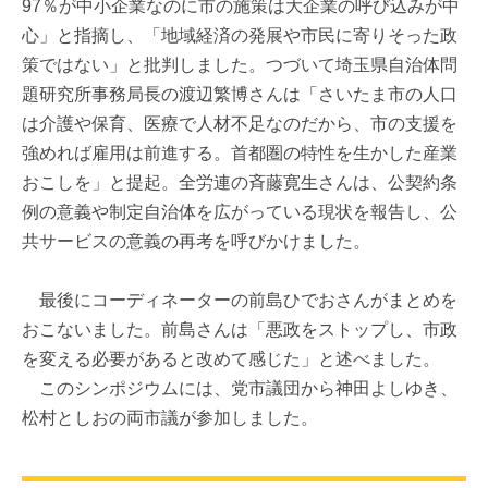
97％が中小企業なのに市の施策は大企業の呼び込みが中
心」と指摘し、「地域経済の発展や市民に寄りそった政
策ではない」と批判しました。つづいて埼玉県自治体問
題研究所事務局長の渡辺繁博さんは「さいたま市の人口
は介護や保育、医療で人材不足なのだから、市の支援を
強めれば雇用は前進する。首都圏の特性を生かした産業
おこしを」と提起。全労連の斉藤寛生さんは、公契約条
例の意義や制定自治体を広がっている現状を報告し、公
共サービスの意義の再考を呼びかけました。
最後にコーディネーターの前島ひでおさんがまとめを
おこないました。前島さんは「悪政をストップし、市政
を変える必要があると改めて感じた」と述べました。
このシンポジウムには、党市議団から神田よしゆき、
松村としおの両市議が参加しました。