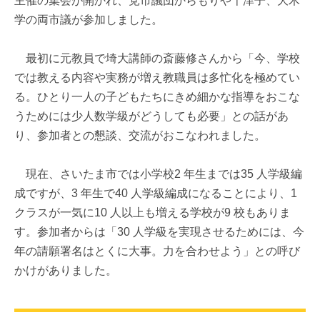
主催の集会が開かれ、党市議団からもりや千津子、大木
学の両市議が参加しました。
最初に元教員で埼大講師の斎藤修さんから「今、学校
では教える内容や実務が増え教職員は多忙化を極めてい
る。ひとり一人の子どもたちにきめ細かな指導をおこな
うためには少人数学級がどうしても必要」との話があ
り、参加者との懇談、交流がおこなわれました。
現在、さいたま市では小学校2 年生までは35 人学級編
成ですが、3 年生で40 人学級編成になることにより、1
クラスが一気に10 人以上も増える学校が9 校もありま
す。参加者からは「30 人学級を実現させるためには、今
年の請願署名はとくに大事。力を合わせよう」との呼び
かけがありました。