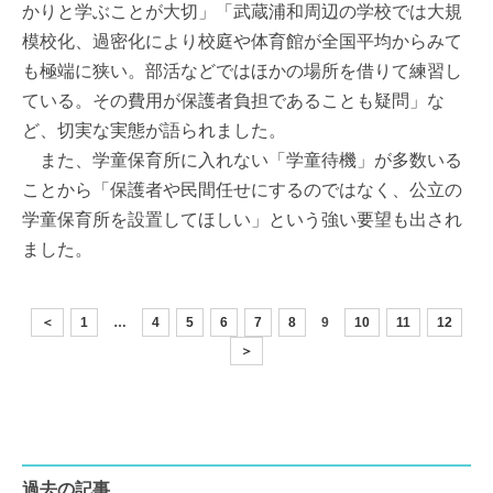
かりと学ぶことが大切」「武蔵浦和周辺の学校では大規
模校化、過密化により校庭や体育館が全国平均からみて
も極端に狭い。部活などではほかの場所を借りて練習し
ている。その費用が保護者負担であることも疑問」な
ど、切実な実態が語られました。
また、学童保育所に入れない「学童待機」が多数いる
ことから「保護者や民間任せにするのではなく、公立の
学童保育所を設置してほしい」という強い要望も出され
ました。
＜
1
…
4
5
6
7
8
9
10
11
12
＞
過去の記事