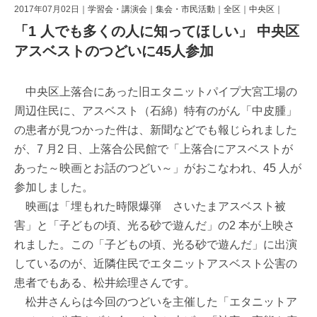
2017年07月02日｜
学習会・講演会
｜
集会・市民活動
｜
全区
｜
中央区
｜
「1 人でも多くの人に知ってほしい」 中央区
アスベストのつどいに45人参加
中央区上落合にあった旧エタニットパイプ大宮工場の
周辺住民に、アスベスト（石綿）特有のがん「中皮腫」
の患者が見つかった件は、新聞などでも報じられました
が、7 月2 日、上落合公民館で「上落合にアスベストが
あった～映画とお話のつどい～」がおこなわれ、45 人が
参加しました。
映画は「埋もれた時限爆弾 さいたまアスベスト被
害」と「子どもの頃、光る砂で遊んだ」の2 本が上映さ
れました。この「子どもの頃、光る砂で遊んだ」に出演
しているのが、近隣住民でエタニットアスベスト公害の
患者でもある、松井絵理さんです。
松井さんらは今回のつどいを主催した「エタニットア