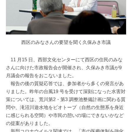
西区のみなさんの要望を聞く久保みき市議
11 月15 日、西部文化センターにて西区の住民のみな
さんに向けた市政報告会が開催され、久保みき市議が9
月議会の報告をおこないました。
報告の後の質疑応答では、参加者から多くの発言があ
りました。昨年の台風19 号を受けて深刻になった水害対
策については、荒川第2・第3 調整池整備計画に関わる質
問や、滝沼川遊水地をビオトープ（自然の生態系を身近
に感じられる空間）や市民の憩いの場にできないかなど
の提案がありました。
新型コロナウイルス関連では、「市の医療体制を強化