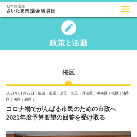
桜区
2021年01月22日｜
要請・要望
｜
全区
｜
北区
｜
見沼区
｜
中央区
｜
桜区
｜
浦和
区
｜
南区
｜
緑区
｜
コロナ禍でがんばる市民のための市政へ
2021年度予算要望の回答を受け取る