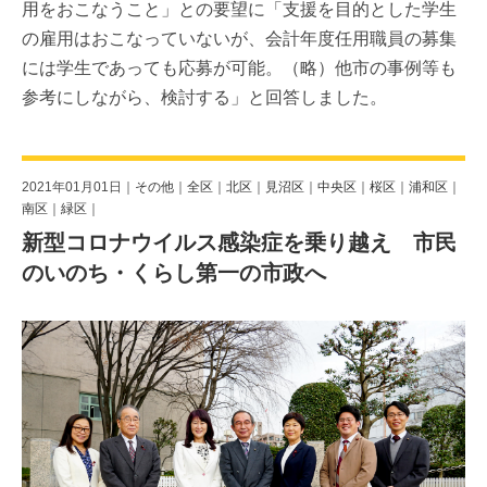
用をおこなうこと」との要望に「支援を目的とした学生
の雇用はおこなっていないが、会計年度任用職員の募集
には学生であっても応募が可能。（略）他市の事例等も
参考にしながら、検討する」と回答しました。
2021年01月01日｜
その他
｜
全区
｜
北区
｜
見沼区
｜
中央区
｜
桜区
｜
浦和区
｜
南区
｜
緑区
｜
新型コロナウイルス感染症を乗り越え 市民
のいのち・くらし第一の市政へ