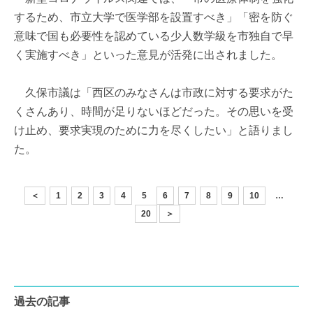
するため、市立大学で医学部を設置すべき」「密を防ぐ
意味で国も必要性を認めている少人数学級を市独自で早
く実施すべき」といった意見が活発に出されました。
久保市議は「西区のみなさんは市政に対する要求がた
くさんあり、時間が足りないほどだった。その思いを受
け止め、要求実現のために力を尽くしたい」と語りまし
た。
＜
1
2
3
4
5
6
7
8
9
10
…
20
＞
過去の記事